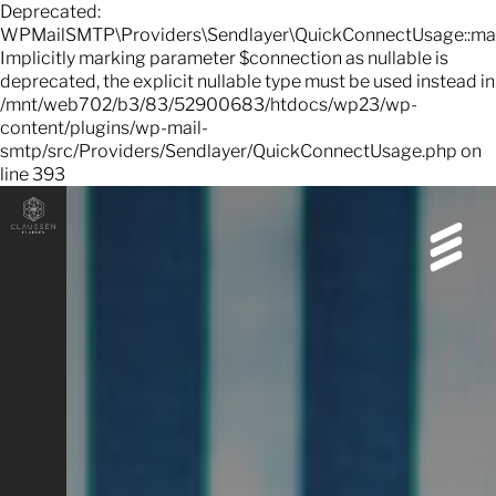
Deprecated:
WPMailSMTP\Providers\Sendlayer\QuickConnectUsage::mayb
Implicitly marking parameter $connection as nullable is
deprecated, the explicit nullable type must be used instead in
/mnt/web702/b3/83/52900683/htdocs/wp23/wp-
content/plugins/wp-mail-
smtp/src/Providers/Sendlayer/QuickConnectUsage.php on
line 393
Home
Fliesen
Naturstein
Themenw